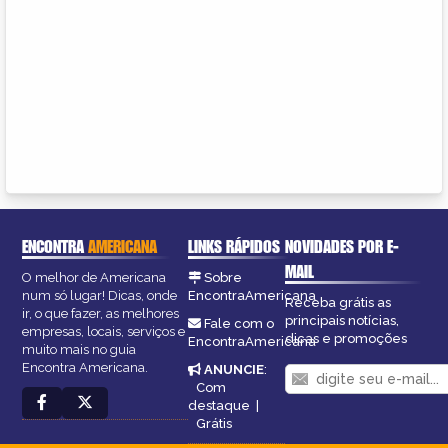
ENCONTRA
AMERICANA
LINKS RÁPIDOS
NOVIDADES POR E-
MAIL
O melhor de Americana
Sobre
num só lugar! Dicas, onde
EncontraAmericana
Receba grátis as
ir, o que fazer, as melhores
principais notícias,
Fale com o
empresas, locais, serviços e
dicas e promoções
EncontraAmericana
muito mais no guia
Encontra Americana.
ANUNCIE
:
Com
destaque
|
Grátis