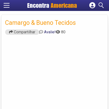
Encontra
Americana
Cadastrar empresa
Fazer login
Camargo & Bueno Tecidos
Criar conta
Compartilhar
Avalie!
80